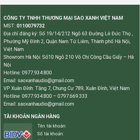
CÔNG TY TNHH THƯƠNG MẠI SAO XANH VIỆT NAM
MST:
0110079732
Địa chỉ đăng ký: Số 19/14/212 Ngõ 63 Đường Lê Đức Thọ ,
Phường Mỹ Đình 2, Quận Nam Từ Liêm, Thành phố Hà Nội,
Việt Nam
Showrom Hà Nội: Số10 Ngõ 210 Võ Chí Công Cầu Giấy – Hà
Nội
Hotline: 0977.934.800
Email: saoxanhaudio@gmail.com
VP Xuân Đỉnh: Tầng 7, Chung Cư 789, Xuân Đỉnh, Việt Nam
Hotline: 0977.934.800 – 0797.669.333
Email: saoxanhaudio@gmail.com
TÀI KHOẢN NGÂN HÀNG
Tên tài khoản:
Số tài khoản: