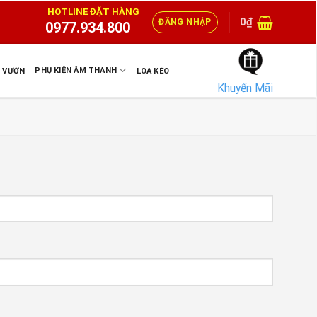
HOTLINE ĐẶT HÀNG
0
₫
ĐĂNG NHẬP
0977.934.800
PHỤ KIỆN ÂM THANH
N VƯỜN
LOA KÉO
Khuyến Mãi