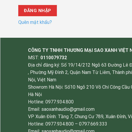
ĐĂNG NHẬP
Quên mật khẩu?
CÔNG TY TNHH THƯƠNG MẠI SAO XANH VIỆT
MST:
0110079732
Địa chỉ đăng ký: Số 19/14/212 Ngõ 63 Đường Lê 
, Phường Mỹ Đình 2, Quận Nam Từ Liêm, Thành ph
Nội, Việt Nam
Showrom Hà Nội: Số10 Ngõ 210 Võ Chí Công Cầu 
Hà Nội
Hotline: 0977.934.800
Email: saoxanhaudio@gmail.com
VP Xuân Đỉnh: Tầng 7, Chung Cư 789, Xuân Đỉnh, V
Hotline: 0977.934.800 – 0797.669.333
Email: saoxanhaudio@gmail.com