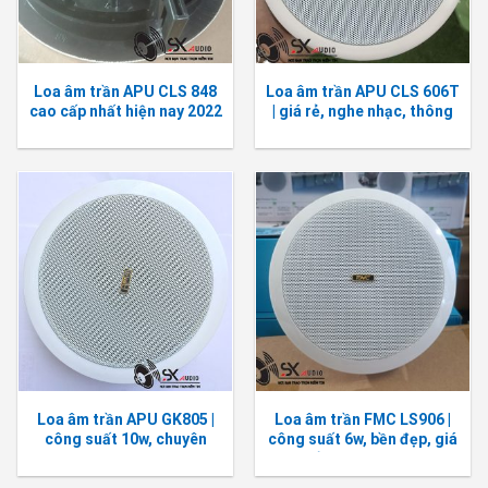
Loa âm trần APU CLS 848
Loa âm trần APU CLS 606T
cao cấp nhất hiện nay 2022
| giá rẻ, nghe nhạc, thông
báo
Loa âm trần APU GK805 |
Loa âm trần FMC LS906 |
công suất 10w, chuyên
công suất 6w, bền đẹp, giá
nghe nhạc
rẻ, BH 12 tháng