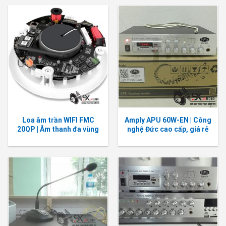
Loa âm trần WIFI FMC
Amply APU 60W-EN | Công
20QP | Âm thanh đa vùng
nghệ Đức cao cấp, giá rẻ
cao cấp