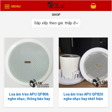
Skip
MENU
to
SHOP
content
Loa âm trần APU QP806
Loa âm trần APU QP820
nghe nhạc, thông báo hay
nghe nhạc hay nhất hiện
nay