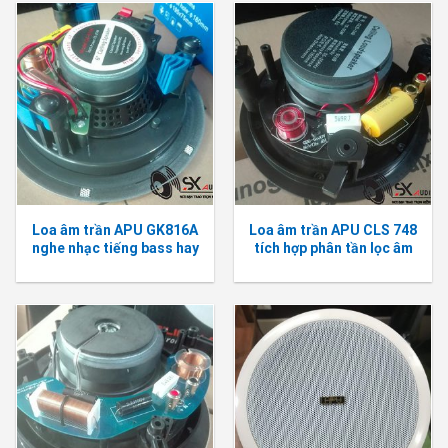
Loa âm trần APU GK816A
Loa âm trần APU CLS 748
nghe nhạc tiếng bass hay
tích hợp phân tần lọc âm