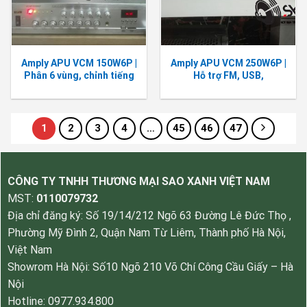
Amply APU VCM 150W6P |
Amply APU VCM 250W6P |
Phân 6 vùng, chỉnh tiếng
Hỗ trợ FM, USB,
từng vùng
BLUETOOTH, LINE
1
2
3
4
…
45
46
47
CÔNG TY TNHH THƯƠNG MẠI SAO XANH VIỆT NAM
MST:
0110079732
Địa chỉ đăng ký: Số 19/14/212 Ngõ 63 Đường Lê Đức Thọ ,
Phường Mỹ Đình 2, Quận Nam Từ Liêm, Thành phố Hà Nội,
Việt Nam
Showrom Hà Nội: Số10 Ngõ 210 Võ Chí Công Cầu Giấy – Hà
Nội
Hotline: 0977.934.800