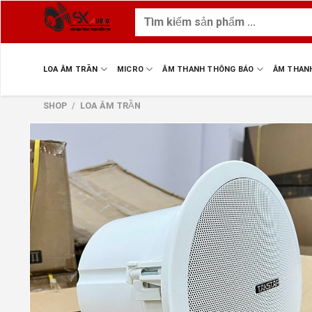
Skip
Tìm
to
kiếm:
content
LOA ÂM TRẦN
MICRO
ÂM THANH THÔNG BÁO
ÂM THAN
SHOP
/
LOA ÂM TRẦN