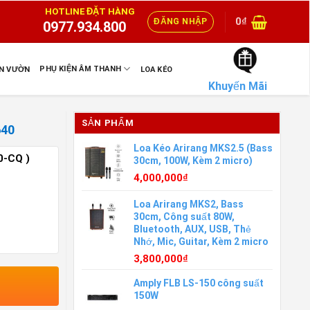
HOTLINE ĐẶT HÀNG
0
₫
ĐĂNG NHẬP
0977.934.800
PHỤ KIỆN ÂM THANH
ÂN VƯỜN
LOA KÉO
Khuyến Mãi
SẢN PHẨM
640
Loa Kéo Arirang MKS2.5 (Bass
0-CQ )
30cm, 100W, Kèm 2 micro)
4,000,000
₫
Loa Arirang MKS2, Bass
30cm, Công suất 80W,
Bluetooth, AUX, USB, Thẻ
Nhớ, Mic, Guitar, Kèm 2 micro
3,800,000
₫
Amply FLB LS-150 công suất
150W