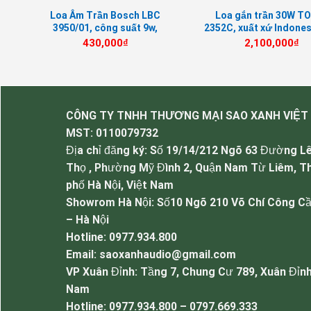
ng
Loa Âm Trần Bosch LBC
Loa gắn trần 30W TO
c
3950/01, công suất 9w,
2352C, xuất xứ Indones
chuyên thông báo
rẻ nhất
430,000
₫
2,100,000
₫
CÔNG TY TNHH THƯƠNG MẠI SAO XANH VIỆT
MST:
0110079732
Địa chỉ đăng ký: Số 19/14/212 Ngõ 63 Đường L
Thọ , Phường Mỹ Đình 2, Quận Nam Từ Liêm, T
phố Hà Nội, Việt Nam
Showrom Hà Nội: Số10 Ngõ 210 Võ Chí Công Cầ
– Hà Nội
Hotline: 0977.934.800
Email: saoxanhaudio@gmail.com
VP Xuân Đỉnh: Tầng 7, Chung Cư 789, Xuân Đỉnh
Loa âm trần t
Nam
Hotline: 0977.934.800 – 0797.669.333