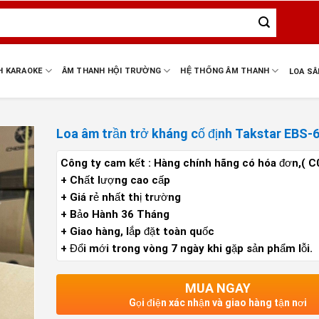
H KARAOKE
ÂM THANH HỘI TRƯỜNG
HỆ THỐNG ÂM THANH
LOA S
Loa âm trần trở kháng cố định Takstar EBS-
Công ty cam kết : Hàng chính hãng có hóa đơn,( C
+ Chất lượng cao cấp
+ Giá rẻ nhất thị trường
+ Bảo Hành 36 Tháng
+ Giao hàng, lắp đặt toàn quốc
+ Đổi mới trong vòng 7 ngày khi gặp sản phẩm lỗi.
MUA NGAY
Gọi điện xác nhận và giao hàng tận nơi