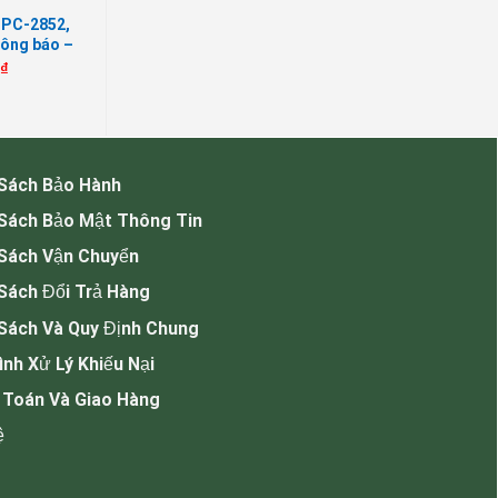
 PC-2852,
hông báo –
 nền
0
₫
 Sách Bảo Hành
 Sách Bảo Mật Thông Tin
 Sách Vận Chuyển
Sách Đổi Trả Hàng
Sách Và Quy Định Chung
ình Xử Lý Khiếu Nại
 Toán Và Giao Hàng
ệ