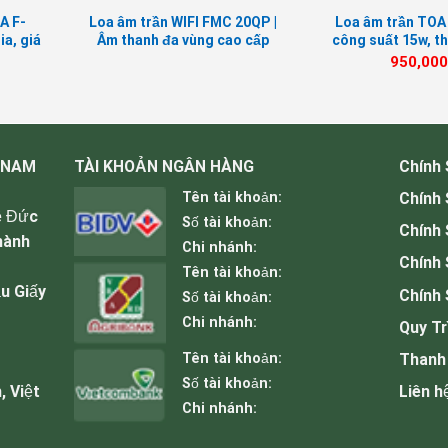
A F-
Loa âm trần WIFI FMC 20QP |
Loa âm trần TOA
ia, giá
Âm thanh đa vùng cao cấp
công suất 15w, t
nghe nhạc
950,00
 NAM
TÀI KHOẢN NGÂN HÀNG
Chính
Tên tài khoản:
Chính
ê Đức
Số tài khoản:
Chính
hành
Chi nhánh:
Chính 
Tên tài khoản:
u Giấy
Chính 
Số tài khoản:
Chi nhánh:
Quy Tr
Tên tài khoản:
Thanh
Số tài khoản:
, Việt
Liên h
rở kháng cố định Takstar EBS-640
Chi nhánh: