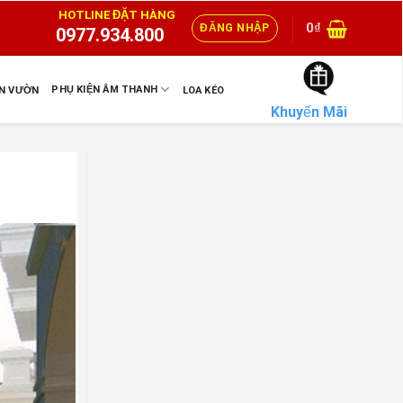
HOTLINE ĐẶT HÀNG
0
₫
ĐĂNG NHẬP
0977.934.800
PHỤ KIỆN ÂM THANH
ÂN VƯỜN
LOA KÉO
Khuyến Mãi