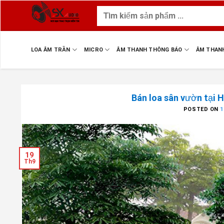
Skip
Tìm
to
kiếm:
content
LOA ÂM TRẦN
MICRO
ÂM THANH THÔNG BÁO
ÂM THAN
Bán loa sân vườn tại Hà
POSTED ON
1
19
Th9