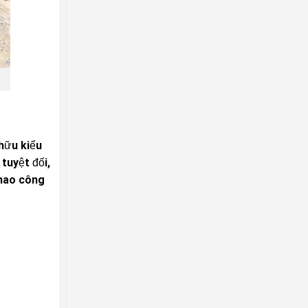
 hữu kiểu
tuyệt đối,
 hao công