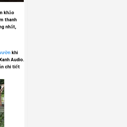
am khảo
âm thanh
ng nhất,
 vườn
khi
 Xanh Audio.
n chi tiết