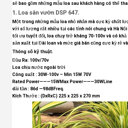
sẽ bao gồm những mẫu loa sau khách hàng có thể th
1. Loa sân vườn DSP 647.
Một trong những mẫu loa nhỏ nhắn mà cực kỳ chất lượn
với số lượng rất nhiều tại các tỉnh nói chung và Hà Nộ
tối ưu tuyệt đối, loa chạy trở kháng 70-100v và có kh
sản xuất tại Đài loan và mức giá bán cũng cực kỳ rẻ và
Thông số kỹ thuật.
Đầu Ra: 100v/70v
Loa chịu nước ngoài trời
Công suất : 30W-100v – Min 15W 70V
Rated Power———15WMax Power———30WLine
dải tần : 86d —98dBFreq.
Kích Thước : (DxRxC) 225 x 225 x 270 mm