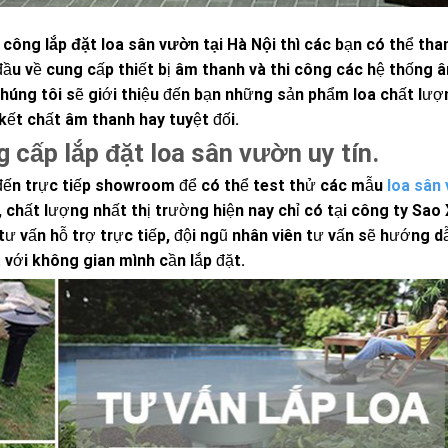
i công
lắp đặt loa sân vườn tại Hà Nội
thì các bạn có thể th
ầu về cung cấp thiết bị âm thanh và thi công các hệ thống 
Chúng tôi sẽ giới thiệu đến bạn những sản phẩm loa chất lượ
kết chất âm thanh hay tuyệt đối.
 cấp lắp đặt loa sân vườn uy tín.
đến trực tiếp showroom để có thể test thử các mẫu
loa sân
chất lượng nhất thị trường hiện nay chỉ có tại công ty Sao
ư vấn hỗ trợ trực tiếp, đội ngũ nhân viên tư vấn sẽ hướng dẫ
với không gian mình cần lắp đặt.