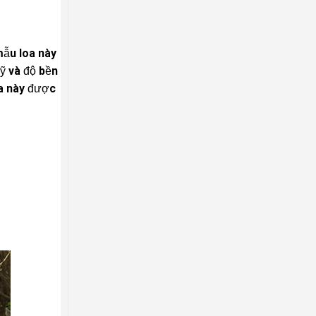
mẫu loa này
ỹ và độ bền
oa này được