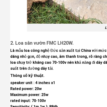
L
2. Loa sân vườn FMC LH20W.
Là mẫu loa công nghệ Đức sản xuất tại China với mức g
dáng nhỏ gọn, độ nhạy cao, âm thanh trong, rõ ràng chi 
loa chạy trở kháng cao 70-100v nên khả năng đi dây 
suất trên đường dây tải.
Thông số kỹ thuật.
speaker unit : 4 inches x1
Rated power: 20w
Maximum power: 25w
rated input: 70-100v
Sensitivity: ( 1m,1w ): 88db