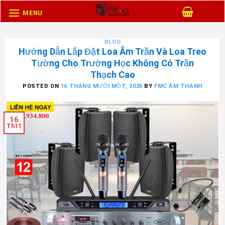
Skip
MENU
to
content
BLOG
Hướng Dẫn Lắp Đặt Loa Âm Trần Và Loa Treo
Tường Cho Trường Học Không Có Trần
Thạch Cao
POSTED ON
16 THÁNG MƯỜI MỘT, 2025
BY
FMC ÂM THANH
16
Th11