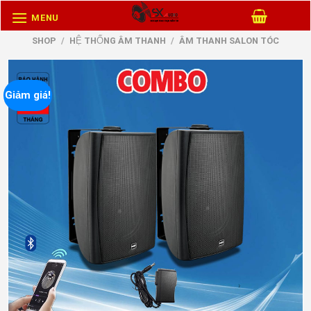
Skip
MENU
to
SHOP
/
HỆ THỐNG ÂM THANH
/
ÂM THANH SALON TÓC
content
Giảm giá!