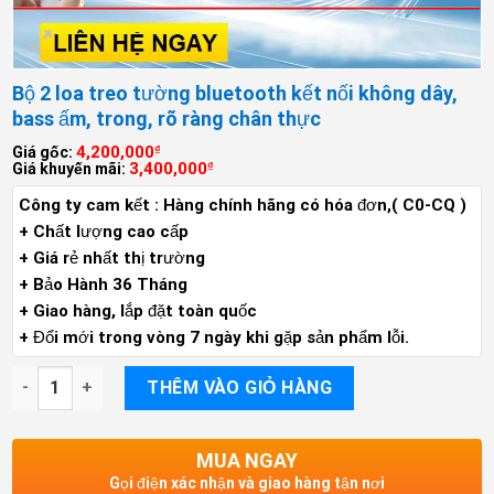
Bộ 2 loa treo tường bluetooth kết nối không dây,
bass ấm, trong, rõ ràng chân thực
4,200,000
Giá gốc:
₫
3,400,000
Giá khuyến mãi:
₫
Công ty cam kết : Hàng chính hãng có hóa đơn,( C0-CQ )
+ Chất lượng cao cấp
+ Giá rẻ nhất thị trường
+ Bảo Hành 36 Tháng
+ Giao hàng, lắp đặt toàn quốc
+ Đổi mới trong vòng 7 ngày khi gặp sản phẩm lỗi.
Bộ 2 loa treo tường bluetooth kết nối không dây, bass ấm, tro
THÊM VÀO GIỎ HÀNG
MUA NGAY
Gọi điện xác nhận và giao hàng tận nơi