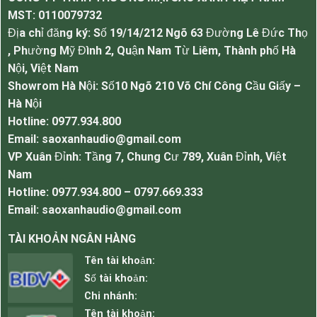
như amply hay cục đẩy. Loa sẽ giúp người dùng
MST:
0110079732
kết nối bằng điện thoại hoặc máy tính để nghe
Địa chỉ đăng ký: Số 19/14/212 Ngõ 63 Đường Lê Đức Thọ
nhạc bằng tính năng không dây, cực kỳ đơn giản
, Phường Mỹ Đình 2, Quận Nam Từ Liêm, Thành phố Hà
và hoàn hảo.
Nội, Việt Nam
Showrom Hà Nội: Số10 Ngõ 210 Võ Chí Công Cầu Giấy –
Thông số kỹ thuật.
Hà Nội
Loa trầm: 5,25inch
Hotline: 0977.934.800
Chóng chịu thời tiết: IP55( ngoài trời, trong
Email: saoxanhaudio@gmail.com
nhà)
VP Xuân Đỉnh: Tầng 7, Chung Cư 789, Xuân Đỉnh, Việt
Dải tần số : 90Hz-20KHz
Nam
Công suất đầu vào: 30W + 30W
Hotline: 0977.934.800 – 0797.669.333
Công suất cực đại: 60W + 60W
Email: saoxanhaudio@gmail.com
Phương thức kết nối: Bluetooth
Cân nặng: 5,6kg
TÀI KHOẢN NGÂN HÀNG
Màu sắc: Trắng – Đen
Tên tài khoản:
2- Loa treo tường phụ 8ohm.
Số tài khoản:
Là mẫu loa treo đi kèm cùng với loa bluetooth
Chi nhánh:
chính, loa trở kháng 8ohm công suất cũng 30w,
Tên tài khoản: