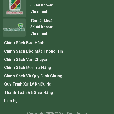
2 loa giống nhau chỉ khác mỗi loa chính có tích
Số tài khoản:
hợp thêm mai công suất và bluetooth, loa đi
Chi nhánh:
kèm thì không có, chỉ được tích hợp phân tần
Tên tài khoản:
lọc âm thanh.
Số tài khoản:
Thông số kỹ thuật.
Chi nhánh:
Công suất theo trở kháng: 3,75/7,5/15/30W/8
Chính Sách Bảo Hành
& Omega
Đáp ứng tần số: 90-20 KHz
Chính Sách Bảo Mật Thông Tin
Độ nhạy: 88 +/-3dB
Chính Sách Vận Chuyển
Kết nối Push-in: kết nối ( kết nối cầu nối có thể
Chính Sách Đổi Trả Hàng
Phần khung, tường khung: thép tấm, t2.0, đen,
sơn
Chính Sách Và Quy Định Chung
Phía trước: Nhựa ABS, màu trắng (đen)
Quy Trình Xử Lý Khiếu Nại
Phía sau: thép tấm, màu đen
Thanh Toán Và Giao Hàng
Kích thước: 255(W)x178(H)x155(D) mm
Liên hệ
Trở kháng 8ohm
Copyright 2026 ©
Sao Xanh Audio