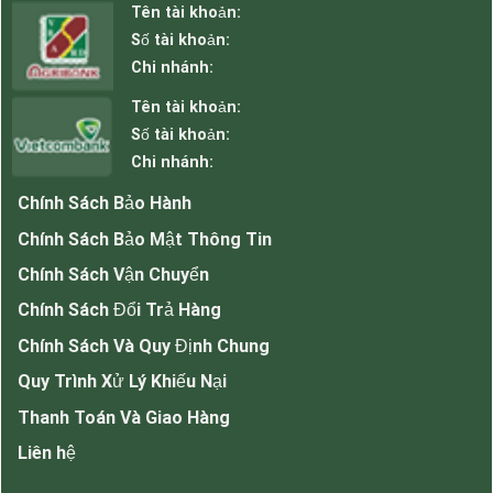
Loa âm trần 10w thiết kế đẹp, âm thanh hay tuyệt vời
Tên tài khoản:
Số tài khoản:
Chi nhánh:
Thông số kỹ thuật.
– Đầu vào: 70W/100V
Tên tài khoản:
Số tài khoản:
– Công suất: 10W
Chi nhánh:
– Đáp ứng tần số: 100-15KHz
Chính Sách Bảo Hành
– Độ nhạy: 92 ± 2dB
Chính Sách Bảo Mật Thông Tin
– Kích thước: 188mm × 76mm
Chính Sách Vận Chuyển
– Trọng lượng: ~ 0,52 Kg
Chính Sách Đổi Trả Hàng
– Chất liệu: Nhựa cao cấp Polypropylene, màu
trắng
Chính Sách Và Quy Định Chung
– Loa Gắn theo: Phương pháp kẹp
Quy Trình Xử Lý Khiếu Nại
– Có kích thước cho sửa lỗ gắn lỗ : 165 ± 5 mm
Thanh Toán Và Giao Hàng
2. Amply FMC 60W.
Liên hệ
Mẫu amply thương hiệu FMC được thiết kế nhỏ