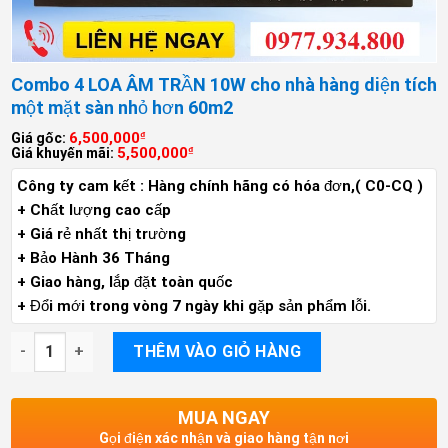
Combo 4 LOA ÂM TRẦN 10W cho nhà hàng diện tích
một mặt sàn nhỏ hơn 60m2
6,500,000
Giá gốc:
₫
5,500,000
Giá khuyến mãi:
₫
Công ty cam kết : Hàng chính hãng có hóa đơn,( C0-CQ )
+ Chất lượng cao cấp
+ Giá rẻ nhất thị trường
+ Bảo Hành 36 Tháng
+ Giao hàng, lắp đặt toàn quốc
+ Đổi mới trong vòng 7 ngày khi gặp sản phẩm lỗi.
Combo 4 LOA ÂM TRẦN 10W cho nhà hàng diện tích một mặt s
THÊM VÀO GIỎ HÀNG
MUA NGAY
Gọi điện xác nhận và giao hàng tận nơi