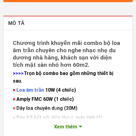
MÔ TẢ
Chương trình khuyến mãi combo bộ loa
âm trần chuyên cho nghe nhạc nhẹ du
dương nhà hàng, khách sạn với diện
tích mặt sàn nhỏ hơn 60m2.
>>>>
Trọn bộ combo bao gồm những thiết bị
sau.
♦
Loa âm trần
10W (4 chiếc)
♦
Amply FMC 60W (1 chiếc)
♦
Dây loa chuyên dụng (20M)
♦
Dây 3,5 kết nối điện thoại, máy tính (1)
Xem thêm
Đối với những khách hàng tại khu vực Hà Nội,
chúng tôi giảm 50% phí nhân công vận chuyển và