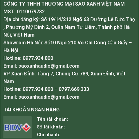
lượng, kỹ thuật, thiết kế kiểu dáng và độ bền sản
CÔNG TY TNHH THƯƠNG MẠI SAO XANH VIỆT NAM
phẩm. Mỗi 1 chiếc loa công suất 10w này có độ
MST:
0110079732
phủ âm là 10m2 với chất âm nhẹ nhàng tinh tế,
Địa chỉ đăng ký: Số 19/14/212 Ngõ 63 Đường Lê Đức Thọ
bass ấm, lời rõ chuyên cho nghe nhạc và thông
, Phường Mỹ Đình 2, Quận Nam Từ Liêm, Thành phố Hà
báo.
Nội, Việt Nam
Showrom Hà Nội: Số10 Ngõ 210 Võ Chí Công Cầu Giấy –
Hà Nội
Hotline: 0977.934.800
Email: saoxanhaudio@gmail.com
VP Xuân Đỉnh: Tầng 7, Chung Cư 789, Xuân Đỉnh, Việt
Nam
Hotline: 0977.934.800 – 0797.669.333
Email: saoxanhaudio@gmail.com
TÀI KHOẢN NGÂN HÀNG
Tên tài khoản:
Số tài khoản:
Chi nhánh: