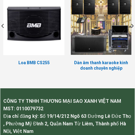
Loa BMB CS255
Dàn âm thanh karaoke kinh
doanh chuyên nghiệp
phòng 35-40m2
CÔNG TY TNHH THƯƠNG MẠI SAO XANH VIỆT NAM
MST:
0110079732
Địa chỉ đăng ký: Số 19/14/212 Ngõ 63 Đường Lê Đức Thọ
, Phường Mỹ Đình 2, Quận Nam Từ Liêm, Thành phố Hà
Nội, Việt Nam