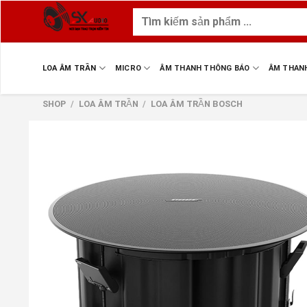
Skip
Tìm
to
kiếm:
content
LOA ÂM TRẦN
MICRO
ÂM THANH THÔNG BÁO
ÂM THAN
SHOP
/
LOA ÂM TRẦN
/
LOA ÂM TRẦN BOSCH