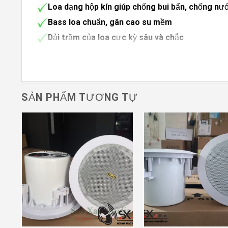
Loa dạng hộp kín giúp chống bui bẩn, chống nướ
Bass loa chuẩn, gân cao su mềm
Dải trầm của loa cực kỳ sâu và chắc
Dễ phối ghép với các dòng amply hiện nay
Hoạt động ổn định, bền bỉ theo thời gian
Căn chỉnh công suất phù hợp với diện tích phò
SẢN PHẨM TƯƠNG TỰ
Sử dụng chung phù hợp với các loa âm trần kh