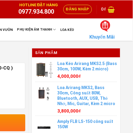
HOTLINE ĐẶT HÀNG
0
₫
ĐĂNG NHẬP
0977.934.800
PHỤ KIỆN ÂM THANH
ÂN VƯỜN
LOA KÉO
Khuyến Mãi
SẢN PHẨM
Loa Kéo Arirang MKS2.5 (Bass
0-CQ )
30cm, 100W, Kèm 2 micro)
4,000,000
₫
Loa Arirang MKS2, Bass
30cm, Công suất 80W,
Bluetooth, AUX, USB, Thẻ
Nhớ, Mic, Guitar, Kèm 2 micro
3,800,000
₫
Amply FLB LS-150 công suất
150W