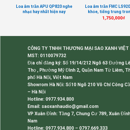
Loa âm trần APU QP820 nghe
Loa âm trần FMC LS920
m
nhạc hay nhất hiện nay
khỏe, tiếng trung tron
ràng chi tiết
1,750,000
₫
CÔNG TY TNHH THƯƠNG MẠI SAO XANH VIỆT
MST:
0110079732
Địa chỉ đăng ký: Số 19/14/212 Ngõ 63 Đường L
Thọ , Phường Mỹ Đình 2, Quận Nam Từ Liêm, T
phố Hà Nội, Việt Nam
Showrom Hà Nội: Số10 Ngõ 210 Võ Chí Công Cầ
– Hà Nội
Hotline: 0977.934.800
Email: saoxanhaudio@gmail.com
VP Xuân Đỉnh: Tầng 7, Chung Cư 789, Xuân Đỉnh
Nam
Hotline: 0977.934.800 – 0797.669.333