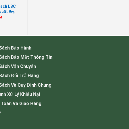
osch LBC
suất 9w,
g báo
0
₫
 Sách Bảo Hành
 Sách Bảo Mật Thông Tin
 Sách Vận Chuyển
Sách Đổi Trả Hàng
Sách Và Quy Định Chung
ình Xử Lý Khiếu Nại
 Toán Và Giao Hàng
ệ