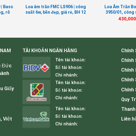
 | Bass
Loa âm trần FMC LS906 | công
Loa Âm Trần B
g, rõ
suất 6w, bền đẹp, giá rẻ, BH 12
3950/01, công 
tháng
chuyên thôn
430,00
 NAM
TÀI KHOẢN NGÂN HÀNG
Chính
Tên tài khoản:
Chính
ê Đức
Số tài khoản:
Chính
hành
Chi nhánh:
Chính 
Tên tài khoản:
u Giấy
Chính 
Số tài khoản:
Chi nhánh:
Quy Tr
Tên tài khoản:
Thanh
Số tài khoản:
, Việt
Liên h
Chi nhánh: