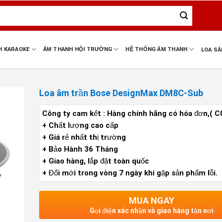
H KARAOKE
ÂM THANH HỘI TRƯỜNG
HỆ THỐNG ÂM THANH
LOA S
Loa âm trần Bose DesignMax DM8C-Sub
Công ty cam kết : Hàng chính hãng có hóa đơn,( C
+ Chất lượng cao cấp
+ Giá rẻ nhất thị trường
+ Bảo Hành 36 Tháng
+ Giao hàng, lắp đặt toàn quốc
+ Đổi mới trong vòng 7 ngày khi gặp sản phẩm lỗi.
MUA NGAY
Gọi điện xác nhận và giao hàng tận nơi