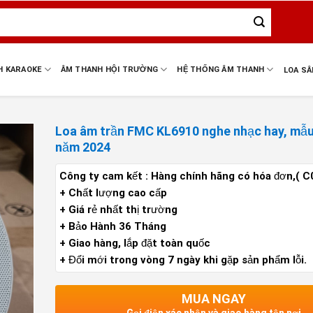
H KARAOKE
ÂM THANH HỘI TRƯỜNG
HỆ THỐNG ÂM THANH
LOA S
Loa âm trần FMC KL6910 nghe nhạc hay, mẫu
năm 2024
Công ty cam kết : Hàng chính hãng có hóa đơn,( C
+ Chất lượng cao cấp
+ Giá rẻ nhất thị trường
+ Bảo Hành 36 Tháng
+ Giao hàng, lắp đặt toàn quốc
+ Đổi mới trong vòng 7 ngày khi gặp sản phẩm lỗi.
MUA NGAY
Gọi điện xác nhận và giao hàng tận nơi