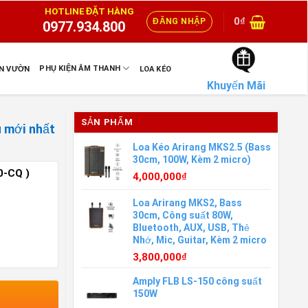
HOTLINE ĐẶT HÀNG
0
₫
ĐĂNG NHẬP
0977.934.800
PHỤ KIỆN ÂM THANH
ÂN VƯỜN
LOA KÉO
Khuyến Mãi
SẢN PHẨM
 mới nhất
Loa Kéo Arirang MKS2.5 (Bass
30cm, 100W, Kèm 2 micro)
0-CQ )
4,000,000
₫
Loa Arirang MKS2, Bass
30cm, Công suất 80W,
Bluetooth, AUX, USB, Thẻ
Nhớ, Mic, Guitar, Kèm 2 micro
3,800,000
₫
Amply FLB LS-150 công suất
150W