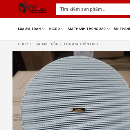
Skip
Tìm
to
kiếm:
content
LOA ÂM TRẦN
MICRO
ÂM THANH THÔNG BÁO
ÂM THAN
SHOP
/
LOA ÂM TRẦN
/
LOA ÂM TRẦN FMC