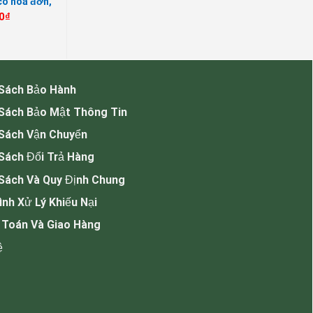
có hoá đơn,
0
₫
 Sách Bảo Hành
 Sách Bảo Mật Thông Tin
 Sách Vận Chuyển
Sách Đổi Trả Hàng
Sách Và Quy Định Chung
ình Xử Lý Khiếu Nại
 Toán Và Giao Hàng
ệ