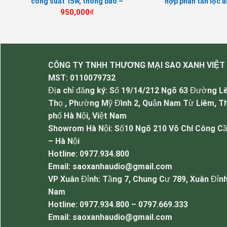
12
công suất 15w, thông báo –
hợp phân tần lọc 
nghe nhạc nền
950,000
₫
CÔNG TY TNHH THƯƠNG MẠI SAO XANH VIỆT
MST:
0110079732
Địa chỉ đăng ký: Số 19/14/212 Ngõ 63 Đường L
Thọ , Phường Mỹ Đình 2, Quận Nam Từ Liêm, T
phố Hà Nội, Việt Nam
Mẫu loa âm tr
Showrom Hà Nội: Số10 Ngõ 210 Võ Chí Công Cầ
– Hà Nội
Thông số kỹ thuật của Loa âm 
Hotline: 0977.934.800
Email: saoxanhaudio@gmail.com
Đầu vào: 70W/100V
VP Xuân Đỉnh: Tầng 7, Chung Cư 789, Xuân Đỉnh
Công suất: 10W
Nam
Đáp ứng tần số: 100-15KHz
Hotline: 0977.934.800 – 0797.669.333
Độ nhạy: 92 ± 2dB
Email: saoxanhaudio@gmail.com
Kích thước: 188mm × 76mm