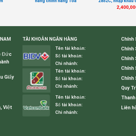
âm
hàng chính hãng Toa
2852C, nhập khẩu 
Indonesia, BH 12 tháng
C0-CQ
2,400,00
 NAM
TÀI KHOẢN NGÂN HÀNG
Chính
Tên tài khoản:
Chính
ê Đức
Số tài khoản:
Chính
hành
Chi nhánh:
Chính 
ần FMC cao cấp dời mới năm 2023
Tên tài khoản:
u Giấy
Chính 
Số tài khoản:
Chi nhánh:
Quy Tr
trần FMC KL6910.
Tên tài khoản:
Thanh
Số tài khoản:
, Việt
Liên h
Chi nhánh: