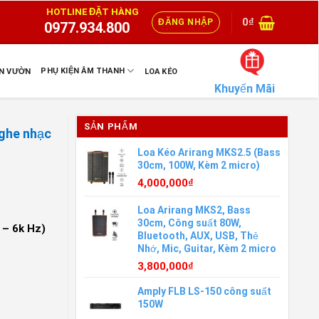
HOTLINE ĐẶT HÀNG
0
₫
ĐĂNG NHẬP
0977.934.800
PHỤ KIỆN ÂM THANH
ÂN VƯỜN
LOA KÉO
Khuyến Mãi
SẢN PHẨM
nghe nhạc
Loa Kéo Arirang MKS2.5 (Bass
30cm, 100W, Kèm 2 micro)
4,000,000
₫
Loa Arirang MKS2, Bass
30cm, Công suất 80W,
 – 6k Hz)
Bluetooth, AUX, USB, Thẻ
Nhớ, Mic, Guitar, Kèm 2 micro
3,800,000
₫
Amply FLB LS-150 công suất
150W