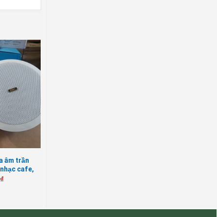
a âm trần
nhạc cafe,
ời, giá rẻ
0
₫