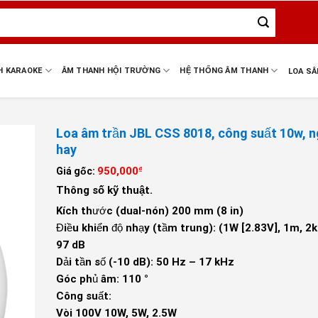
H KARAOKE
ÂM THANH HỘI TRƯỜNG
HỆ THỐNG ÂM THANH
LOA S
Loa âm trần JBL CSS 8018, công suất 10w, 
hay
950,000
Giá gốc:
₫
Thông số kỹ thuật.
Kích thước (dual-nón) 200 mm (8 in)
Điều khiển độ nhạy (tầm trung): (1W [2.83V], 1m, 2k
97 dB
Dải tần số (-10 dB): 50 Hz – 17 kHz
Góc phủ âm: 110 °
Công suất:
Vòi 100V 10W, 5W, 2.5W