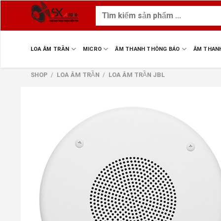
Skip
Tìm
to
kiếm:
content
LOA ÂM TRẦN
MICRO
ÂM THANH THÔNG BÁO
ÂM THAN
SHOP
/
LOA ÂM TRẦN
/
LOA ÂM TRẦN JBL