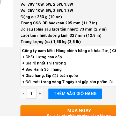
Vòi 70V 10W, 5W, 2.5W, 1.3W
Vòi 25V 10W, 5W, 2.5W, 1.3W
Động cơ 283 g (10 oz)
Trong CSS-BB backcan 295 mm (11.7 in)
Độ sâu (phía sau lưới tản nhiệt) 73 mm (2,9 in)
Lưới tản nhiệt đường kính 327 mm (12.9 in)
Trọng lượng (ea) 1,58 kg (3,5 lb)
Công ty cam kết : Hàng chính hãng có hóa đơn,( C
+ Chất lượng cao cấp
+ Giá rẻ nhất thị trường
+ Bảo Hành 36 Tháng
+ Giao hàng, lắp đặt toàn quốc
+ Đổi mới trong vòng 7 ngày khi gặp sản phẩm lỗi.
Loa âm trần JBL CSS 8018, công suất 10w, nghe nhạc
THÊM VÀO GIỎ HÀNG
MUA NGAY
Gọi điện xác nhận và giao hàng tận nơi