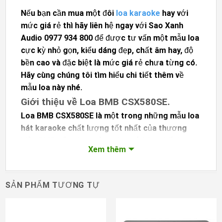
Nếu bạn cần mua một đôi
loa karaoke
hay với
mức giá rẻ thì hãy liên hệ ngay với Sao Xanh
Audio 0977 934 800 để được tư vấn một mẫu loa
cực kỳ nhỏ gọn, kiểu dáng đẹp, chất âm hay, độ
bền cao và đặc biệt là mức giá rẻ chưa từng có.
Hãy cùng chúng tôi tìm hiểu chi tiết thêm về
mẫu loa này nhé.
Giới thiệu về Loa BMB CSX580SE.
Loa BMB CSX580SE
là một trong những mẫu loa
hát karaoke chất lượng tốt nhất của thương
hiệu BMB số 1 thị trường, loa sở hữu chất lượng
Xem thêm
âm thanh cực tốt, độ bền cực cao, kiểu dáng đẹp
sang trọng phù hợp với mọi không gian. BMB
CSX580SE là dòng loa bán chạy nhất trên thị
SẢN PHẨM TƯƠNG TỰ
trường hiện nay, khách hàng đánh giá là cực kỳ
hoàn hảo trong phân khúc giá rẻ cho karaoke và
nghe nhạc.