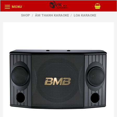
Skip
MENU
to
SHOP
/
ÂM THANH KARAOKE
/
LOA KARAOKE
content