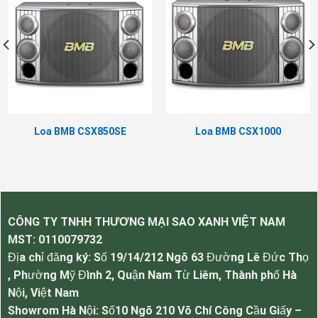
Thông số kỹ thuật của Loa BMB
CSX580SE.
Hãng BMB
Loại loa Chuyên dùng cho gia đình
Bass loa bass 20cm ( 8 inch)
Loa Treble 8cm (3.15 inch)
Loa Trung (mid) 8cm (3.15 inch)
Loa BMB CSX850SE
Loa BMB CSX1000
Công suất RMS 200W
Công suất Max 400W
Trở kháng 8 ohms
Kiểu loa Không công suất (Passive)
Số đường tiếng 3 đường tiếng
CÔNG TY TNHH THƯƠNG MẠI SAO XANH VIỆT NAM
Dáng loa Loa nằm ngang
MST:
0110079732
Màu sắc Đen
Địa chỉ đăng ký: Số 19/14/212 Ngõ 63 Đường Lê Đức Thọ
Thương Hiệu Japan
, Phường Mỹ Đình 2, Quận Nam Từ Liêm, Thành phố Hà
Nơi sản xuất China
Nội, Việt Nam
Bảo Hành 12 tháng
Showrom Hà Nội: Số10 Ngõ 210 Võ Chí Công Cầu Giấy –
Kích thước (RxCxD) 268x257x464 (mm)