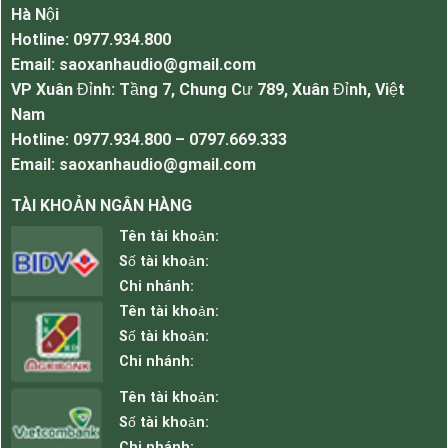
Hà Nội
Trọng lượng 9.0 kg
Hotline: 0977.934.800
Email: saoxanhaudio@gmail.com
VP Xuân Đỉnh: Tầng 7, Chung Cư 789, Xuân Đỉnh, Việt
Nam
Hotline: 0977.934.800 – 0797.669.333
Email: saoxanhaudio@gmail.com
TÀI KHOẢN NGÂN HÀNG
Tên tài khoản:
Số tài khoản:
Chi nhánh:
Tên tài khoản:
Số tài khoản:
Chi nhánh:
Tên tài khoản:
Loa hát karaoke BMB CSX580SE
Số tài khoản:
Chi nhánh: