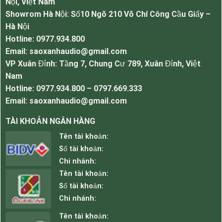
Nội, Việt Nam
Sở hữu âm thanh trong, rõ ràng chân thực tuyệt
Showrom Hà Nội: Số10 Ngõ 210 Võ Chí Công Cầu Giấy –
đối, nghe nhạc nhẹ, guita không lời…
Hà Nội
Lắp ở những không gian như hồ bơi, hòn non bộ
Hotline: 0977.934.800
sân vườn, khu nghỉ dưỡng, trường mầm non,
Email: saoxanhaudio@gmail.com
quán cafe sân vườn…
VP Xuân Đỉnh: Tầng 7, Chung Cư 789, Xuân Đỉnh, Việt
Thông số kỹ thuật của Loa đá OBT-1805I.
Nam
Loại loa: Giả đá
Hotline: 0977.934.800 – 0797.669.333
Điện áp đầu vào: 70/100V
Email: saoxanhaudio@gmail.com
Công suất: 25W
TÀI KHOẢN NGÂN HÀNG
Được xây dựng đồng trục kháng nước
chịu được va đập, độ bền cao
Tên tài khoản:
Trở kháng đầu vào: 8Ω
Số tài khoản:
Trọng lượng: 8.5±0.9Kg
Chi nhánh:
Kích thước: 370×290×260mm
Tên tài khoản:
Mẫu mã sang trọng
Số tài khoản:
Âm thanh trung thực rõ ràng
Chi nhánh:
Tên tài khoản: