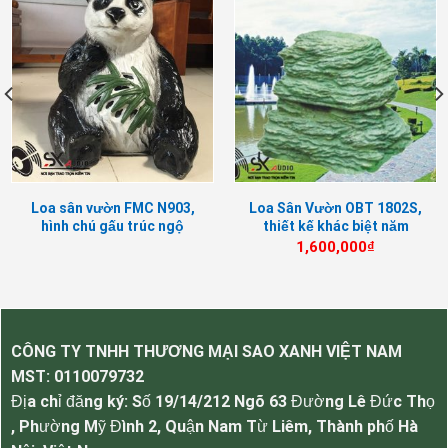
Loa OBT-1805I kiểu dáng nhỏ gọn, âm thanh hay
Loa sân vườn FMC N903,
Loa Sân Vườn OBT 1802S,
tuyệt vời
hình chú gấu trúc ngộ
thiết kế khác biệt năm
nghĩnh
2023, BH 12 tháng
1,600,000
₫
Ứng dụng, tính năng, ưu điểm của Loa
sân vườn OBT-1805I.
OBT-1805I
với vỏ loa được thiết kế bằng chất
CÔNG TY TNHH THƯƠNG MẠI SAO XANH VIỆT NAM
liệu composite với khả năng chống nước, chống
MST:
0110079732
nhiệt độ cao ngoài trời cực kỳ tuyệt vời.
Địa chỉ đăng ký: Số 19/14/212 Ngõ 63 Đường Lê Đức Thọ
lao chạy trở kháng cao 70-110v đi cây dài hiệu
, Phường Mỹ Đình 2, Quận Nam Từ Liêm, Thành phố Hà
quả vì có biến áp trong được tích hợp