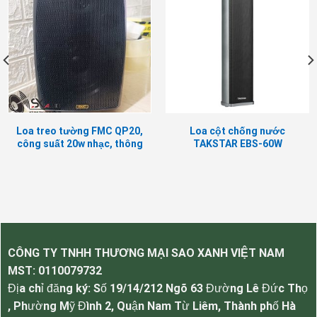
Loa treo tường FMC QP20,
Loa cột chống nước
Loa hộp treo tường EBS-10W
công suất 20w nhạc, thông
TAKSTAR EBS-60W
báo
Thông số kỹ thuật của Loa hộp treo
tường EBS-10W.
Đáp ứng tần số: 120～18KHz
Độ nhạy: 89dB
CÔNG TY TNHH THƯƠNG MẠI SAO XANH VIỆT NAM
Điện áp: 100V
MST:
0110079732
Công suất định mức: 10W
Địa chỉ đăng ký: Số 19/14/212 Ngõ 63 Đường Lê Đức Thọ
Ưu điểm của Loa hộp EBS-10W.
, Phường Mỹ Đình 2, Quận Nam Từ Liêm, Thành phố Hà