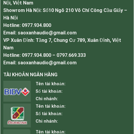
Thiết kế kiểu dáng nhỏ gọn tinh tế phù hợp
Nội, Việt Nam
với mọi không gian
Showrom Hà Nội: Số10 Ngõ 210 Võ Chí Công Cầu Giấy –
Trọng lượng nhẹ, treo tường an toàn tuyệt
Hà Nội
đối
Hotline: 0977.934.800
Email: saoxanhaudio@gmail.com
Loa hoạt động ở trở kháng cao 70-100v
VP Xuân Đỉnh: Tầng 7, Chung Cư 789, Xuân Đỉnh, Việt
Hỗ trợ đi dây dài chia zone cực kỳ hiệu quả
Nam
Âm thanh trong, rõ ràng chân thực và chi tiết
Hotline: 0977.934.800 – 0797.669.333
Sử dụng đa dạng mục đích
Email: saoxanhaudio@gmail.com
Độ bền ổn định tiêu chuẩn hiệu quả tuyệt đối
TÀI KHOẢN NGÂN HÀNG
Lắp đặt đơn giản dễ dàng
Tên tài khoản:
Ứng dụng thực tế của loa.
Số tài khoản:
Lắp cho nghe nhạc spa, cafe, nhà hàng, shop
Chi nhánh:
thời trang nghe nhạc nhẹ chuyên nghiệp
Tên tài khoản:
Lắp cho thông báo toà nhà chung cư, văn
Số tài khoản:
phòng công ty, nhà xưởng
Chi nhánh:
Lắp phòng hội thảo, hội nghị chuyên nghiệp
Tên tài khoản: