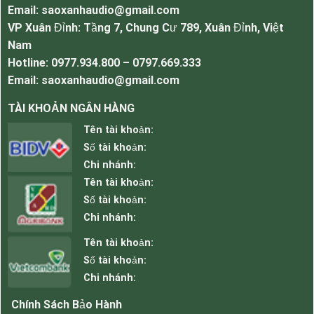
Email: saoxanhaudio@gmail.com
VP Xuân Đỉnh: Tầng 7, Chung Cư 789, Xuân Đỉnh, Việt
Loa kéo di dộng Mitsunal M8
Nam
Hotline: 0977.934.800 – 0797.669.333
Email: saoxanhaudio@gmail.com
Ưu điểm của Loa kéo đa năng Mitsunal
M8.
TÀI KHOẢN NGÂN HÀNG
Kết nối Bluetooth không dây
Tên tài khoản:
Mic có thể thay đổi tần số
Số tài khoản:
Ghi âm dọng nói vào USB
Chi nhánh:
Chức năng FM radio
Tên tài khoản:
Phát nhạc qua USB, thẻ nhớ
Số tài khoản:
Chế độ Equalizer 5 kênh điều khiển
Chi nhánh:
Pin sử dụng 6-8h
Tên tài khoản:
Có 2 tay micro đi kèm
Số tài khoản:
Chất tiếng trong, rõ ràng, chân thực
Chi nhánh:
Ứng dụng của Loa Mitsunal M8.
Dùng cho nghe nhạc hát karaoke
Chính Sách Bảo Hành