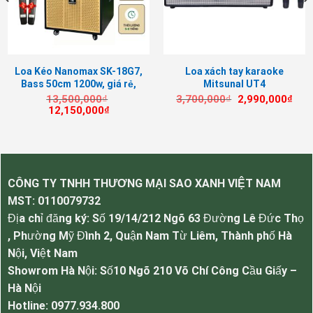
Cắm Micro có dây: Có
Cắm nhạc cụ Guitar: Có
Nguồn: Ắc quy 12V – 7,2Ah, hoặc sử dụng điện
220V
Thời gian sử dụng 6 – 10 giờ
Loa Kéo Nanomax SK-18G7,
Loa xách tay karaoke
Bass 50cm 1200w, giá rẻ,
Mitsunal UT4
Chức năng: USB, BLUETOOTH, AUX, Thẻ nhớ.
Bảo hành 12 tháng
Giá
Giá
13,500,000
₫
3,700,000
₫
2,990,000
₫
Equalizer 5 kênh : Có
n
Giá
Giá
gốc
hiệ
12,150,000
₫
gốc
hiện
là:
tại
Đổi mới trong 7 ngày nếu sản phẩm lỗi.
là:
tại
3,700,000₫.
là:
Bảo Hành: 6 tháng
00,000₫.
13,500,000₫.
là:
2,99
12,150,000₫.
CÔNG TY TNHH THƯƠNG MẠI SAO XANH VIỆT NAM
MST:
0110079732
Địa chỉ đăng ký: Số 19/14/212 Ngõ 63 Đường Lê Đức Thọ
, Phường Mỹ Đình 2, Quận Nam Từ Liêm, Thành phố Hà
Nội, Việt Nam
Showrom Hà Nội: Số10 Ngõ 210 Võ Chí Công Cầu Giấy –
Hà Nội
Hotline: 0977.934.800