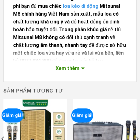
phí bạn đủ mua chiếc
loa kéo di dộng
Mitsunal
M8 chính hãng Việt Nam sản xuất, mẫu loa có
chất lượng khá ưng ý và độ hoạt động ổn định
hoàn hảo tuyệt đối. Trong phân khúc giá rẻ thì
Mitsunal M8 không có đối thủ cạnh tranh về
chất lượng âm thanh, nhanh tay để được sở hữu
một chiếc loa vừa hay vừa rẻ và lại vừa bền, liên
hệ
0977 934 800
để được tư vấn hỗ trợ.
Xem thêm
Thông số kỹ thuật của Loa kéo Mitsunal
M8.
Thương hiệu: Mitsunal
SẢN PHẨM TƯƠNG TỰ
Mã sản phẩm: M8
Công suất: 120 W
Bass: 20 (2 tấc)
Giảm giá!
Giảm giá!
Kích thước: 26x43x23
Trọng lượng: 10 Kg
Phụ kiện: 2 micro không dây cầm tay