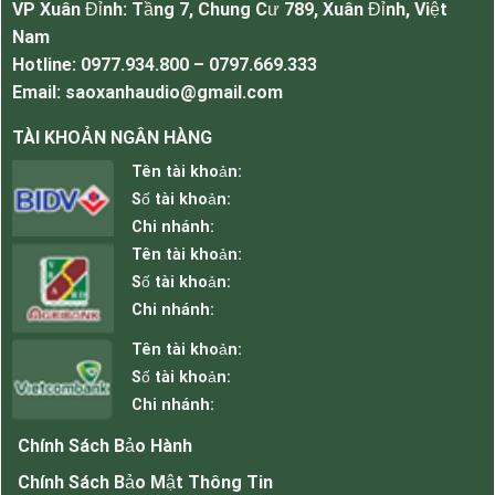
lượng âm thanh
VP Xuân Đỉnh: Tầng 7, Chung Cư 789, Xuân Đỉnh, Việt
Nam
Âm thanh rõ ràng chân thực với độ phủ âm lên
Hotline: 0977.934.800 – 0797.669.333
đến hàng km, càng xa âm thanh càng rõ nét,
Email: saoxanhaudio@gmail.com
đảm bảo bạn có thể yên tâm khi dùng ở những
không gian rộng hiệu quả.
TÀI KHOẢN NGÂN HÀNG
Thường được lắp cho trường học, bãi đỗ xe,
Tên tài khoản:
trung tâm thương mại, toà nhà chung cư, nhà
Số tài khoản:
xưởng, nhà máy, khu công viện công cộng ngoài
Chi nhánh:
trời.
Tên tài khoản:
Thông số kỹ thuật của Loa Nén Bosch LBC
Số tài khoản:
3493/12.
Chi nhánh:
Power: 30 Watts
Tên tài khoản:
Impedance: 100V
Số tài khoản:
Dải tần số: 380Hz – 5.kHz
Chi nhánh:
Tappings: 30/15 / 7.5Watts
Sound áp mức (1w / 1m): 111dB
Chính Sách Bảo Hành
IP giá: IP65
Chính Sách Bảo Mật Thông Tin