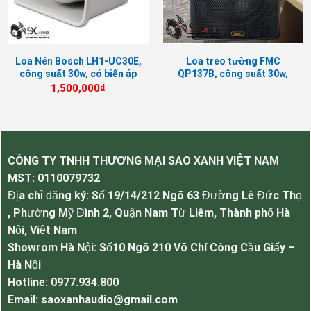
Loa Nén Bosch LH1-UC30E,
Loa treo tường FMC
công suất 30w, có biến áp
QP137B, công suất 30w,
Loa Bosch LBC 3493/12 công suất 30w, lắp đặt ngoài
nghe hạc – Thông Báo
1,500,000
₫
trời chuyên nghiệp
Tính năng, ưu điểm của Bosch LBC
3493/12.
CÔNG TY TNHH THƯƠNG MẠI SAO XANH VIỆT NAM
LBC 3493/12
với thiết kế vành loa bằng chất liệu
MST:
0110079732
thép cao cấp sơn trắng tĩnh điện chống gỉ,
Địa chỉ đăng ký: Số 19/14/212 Ngõ 63 Đường Lê Đức Thọ
chống nước tuyệt đối, củ loa bằng thép cứng
, Phường Mỹ Đình 2, Quận Nam Từ Liêm, Thành phố Hà
cáp, mang đến độ ổn định tuyệt đối khi sử dụng
Nội, Việt Nam
lâu dài ngoài trời.
Showrom Hà Nội: Số10 Ngõ 210 Võ Chí Công Cầu Giấy –
Loa trở kháng cao 70-100v, có tích hợp củ biến
Hà Nội
áp ổn định công suất, có thể đi dây dài hiệu quả
Hotline: 0977.934.800
mà không bị hao tổn công suất và giảm chất
Email: saoxanhaudio@gmail.com