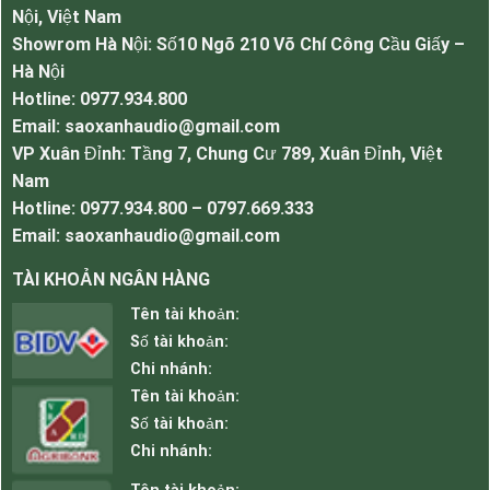
Nội, Việt Nam
Loa sân vườn OBT-1801E nghe nhạc hay, kiểu dáng
Showrom Hà Nội: Số10 Ngõ 210 Võ Chí Công Cầu Giấy –
độc đáo, giá rẻ
Hà Nội
Hotline: 0977.934.800
Ưu điểm nổi bật của loa OBT-1801E.
Email: saoxanhaudio@gmail.com
VP Xuân Đỉnh: Tầng 7, Chung Cư 789, Xuân Đỉnh, Việt
Kiểu dáng gọn nhẹ, đẹp mắt
Nam
Âm thanh hay, trong, rõ ràng, chân thực
Hotline: 0977.934.800 – 0797.669.333
Giá rẻ dễ đầu tư lắp đặt
Email: saoxanhaudio@gmail.com
Độ bền ổn định lâu dài
TÀI KHOẢN NGÂN HÀNG
Có biến áp trong ổn định công suất khi đi dây
Tên tài khoản:
dài
Số tài khoản:
Trở kháng hoạt động 70-100v
Chi nhánh:
Chống nước, chống bụi bẩn, thời tiết ngoài trời
Tên tài khoản:
tuyệt đối
Số tài khoản:
Chi nhánh:
Thông số kỹ thuật của loa OBT-1801E.
Loại loa: giả đá