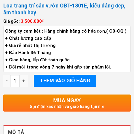
Loa trang trí sân vườn OBT-1801E, kiểu dáng đẹp,
âm thanh hay
3,500,000
Giá gốc:
₫
Công ty cam kết : Hàng chính hãng có hóa đơn,( C0-CQ )
+ Chất lượng cao cấp
+ Giá rẻ nhất thị trường
+ Bảo Hành 36 Tháng
+ Giao hàng, lắp đặt toàn quốc
+ Đổi mới trong vòng 7 ngày khi gặp sản phẩm lỗi.
Loa trang trí sân vườn OBT-1801E, kiểu dáng đẹp, âm thanh ha
THÊM VÀO GIỎ HÀNG
MUA NGAY
Gọi điện xác nhận và giao hàng tận nơi
MÔ TẢ