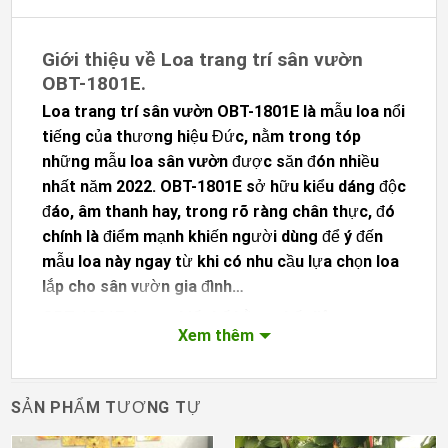
Giới thiệu về Loa trang trí sân vườn
OBT-1801E.
Loa trang trí sân vườn OBT-1801E
là mẫu loa nổi
tiếng của thương hiệu Đức, nằm trong tóp
những mẫu
loa sân vườn
được săn đón nhiều
nhất năm 2022.
OBT-1801E
sở hữu kiểu dáng độc
đáo, âm thanh hay, trong rõ ràng chân thực, đó
chính là điểm mạnh khiến người dùng để ý đến
mẫu loa này ngay từ khi có nhu cầu lựa chọn loa
lắp cho sân vườn gia đình…
OBT-1801E
được thiết kế bằng chất liệu
Xem thêm
composite cao cấp có tráng một lớp sơn nhựa
chống nước, chống thời tiết khắc nghiệt khi lắp
ngoài trời. Nếu bạn cần mẫu loa hay, giá rẻ mà
SẢN PHẨM TƯƠNG TỰ
độ bền ổn định thì
loa OBT-1801E
chính là giải
pháp tối ưu nhất cho bạn ở thời điểm hiện tại.