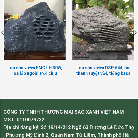
Sao Xanh Audio
phân phối với giá rẻ nhất thị
trường, bảo hành 12 tháng, lõi kỹ thuật đổi mới
0975 514
trong vòng 1 tuần sử dụng, liên hệ
222
0977 934 800
–
để được tư vấn hỗ trợ
trực tiếp.
Loa sân vườn FMC LH 30W,
Loa sân vườn DSP 644, âm
loa lắp ngoài trời chịu
thanh tuyệt vời, tiếng bass
nước
sâu, khoẻ
CÔNG TY TNHH THƯƠNG MẠI SAO XANH VIỆT NAM
MST:
0110079732
Địa chỉ đăng ký: Số 19/14/212 Ngõ 63 Đường Lê Đức Thọ
, Phường Mỹ Đình 2, Quận Nam Từ Liêm, Thành phố Hà