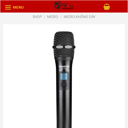
Skip
MENU
to
SHOP
/
MICRO
/
MICRO KHÔNG DÂY
content