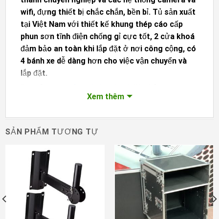
wifi, đựng thiết bị chắc chắn, bền bỉ. Tủ sản xuất
tại Việt Nam với thiết kế khung thép cáo cấp
phun sơn tĩnh điện chống gỉ cực tốt, 2 cửa khoá
đảm bảo an toàn khi lắp đặt ở nơi công cộng, có
4 bánh xe dễ dàng hơn cho việc vận chuyển và
lắp đặt.
Bạn cần mua
tủ rack âm thanh
liên hệ ngay
Xem thêm
0975 514 222
để được tư vấn hỗ trợ online
hoặc tới địa chỉ
Số 10 Ngõ 210 Võ Chí Công Cầu
Giấy – Hà Nội
để xem trực tiếp các mẫu tủ ưng ý,
SẢN PHẨM TƯƠNG TỰ
phù hợp với nhu cầu sử dụng và mức đầu tư của
bạn.