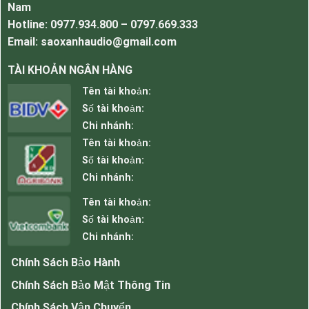
Nam
120mm, công xuất 20W/220VAC (kèm 1 vị trí có
Hotline: 0977.934.800 – 0797.669.333
thể lắp ở cửa sau)
Email: saoxanhaudio@gmail.com
Hệ thống cửa 1 cửa mở trước, 1 cửa sau dạng
cửa lưới có khóa lẫy bằng kim loại
TÀI KHOẢN NGÂN HÀNG
Hệ thống thanh tiêu chuẩn Thanh tiêu chuẩn
Tên tài khoản:
đánh số chịu lực cao, thép 1,5mm
Số tài khoản:
Phụ kiện Ổ điện cấp nguồn 3 chấu đa năng, bộ ốc
Chi nhánh:
cài bắt thiết bị, 1 quạt tản nhiệt 20W
Tên tài khoản:
Bảo hành 12 tháng
Số tài khoản:
Chi nhánh:
Tên tài khoản:
Số tài khoản:
Chi nhánh:
Chính Sách Bảo Hành
Chính Sách Bảo Mật Thông Tin
Chính Sách Vận Chuyển