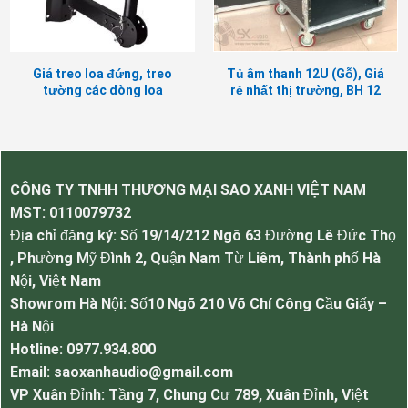
Giá treo loa đứng, treo
Tủ âm thanh 12U (Gỗ), Giá
tường các dòng loa
rẻ nhất thị trường, BH 12
karaoke, loa hội trường
tháng
Tủ sắt 15U cao cấp, bền đẹp, giá rẻ
CÔNG TY TNHH THƯƠNG MẠI SAO XANH VIỆT NAM
Thông số kỹ thuật của Tủ sắt 15U.
MST:
0110079732
Tiêu chuẩn RACK 19″”DIN 41494, IEC 297, EIA RS-
Địa chỉ đăng ký: Số 19/14/212 Ngõ 63 Đường Lê Đức Thọ
310, EIA-310-D
, Phường Mỹ Đình 2, Quận Nam Từ Liêm, Thành phố Hà
Kích thước 845 x 550 x 600
Nội, Việt Nam
Tải trọng 100-150kg
Showrom Hà Nội: Số10 Ngõ 210 Võ Chí Công Cầu Giấy –
Vật liệu Thép tấm dầy 1,0mm chống gỉ , toàn bộ
Hà Nội
tủ được phủ sơn tĩnh điện
Hotline: 0977.934.800
Đáy và Nóc Hàn liền khung, dày 2.0mm và được
Email: saoxanhaudio@gmail.com
thiết kế theo mẫu mới
VP Xuân Đỉnh: Tầng 7, Chung Cư 789, Xuân Đỉnh, Việt
Hệ thống tản nhiệt Trang bị 1 quạt tản nhiệt