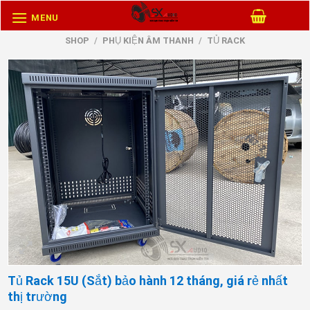
Skip
MENU
to
SHOP
/
PHỤ KIỆN ÂM THANH
/
TỦ RACK
content
Tủ Rack 15U (Sắt) bảo hành 12 tháng, giá rẻ nhất
thị trường