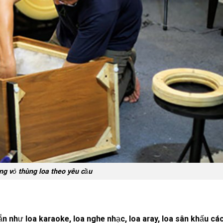
g vỏ thùng loa theo yêu cầu
 như loa karaoke, loa nghe nhạc, loa aray, loa sân khấu cá