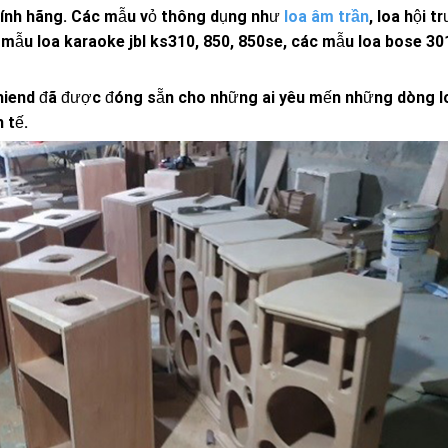
hính hãng. Các mẫu vỏ thông dụng như
loa âm trần
, loa hội t
 mẫu loa karaoke jbl ks310, 850, 850se, các mẫu loa bose 301
g hiend đã được đóng sẵn cho những ai yêu mến những dòng 
 tế.