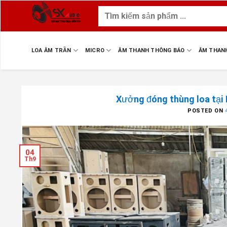
Skip
Tìm
to
kiếm:
content
LOA ÂM TRẦN
MICRO
ÂM THANH THÔNG BÁO
ÂM THAN
Xưởng đóng thùng loa tại 
POSTED ON
04
Th9