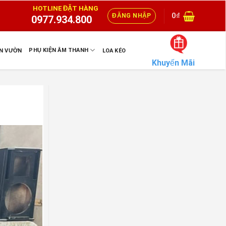
HOTLINE ĐẶT HÀNG
0
₫
ĐĂNG NHẬP
0977.934.800
PHỤ KIỆN ÂM THANH
ÂN VƯỜN
LOA KÉO
Khuyến Mãi