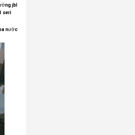
rường jbl
 seri
loa nước