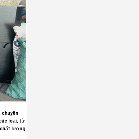
à chuyên
ác loại, từ
 chất lượng