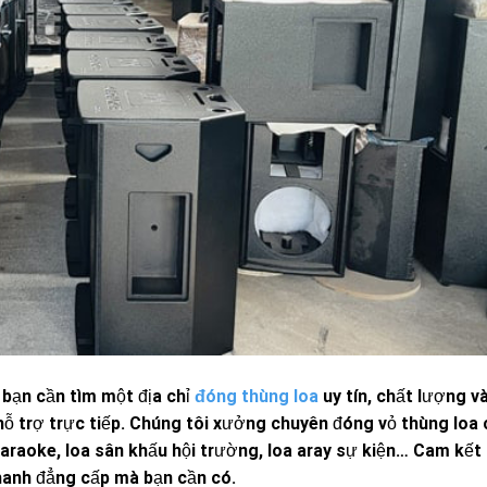
 bạn cần tìm một địa chỉ
đóng thùng loa
uy tín, chất lượng v
hỗ trợ trực tiếp. Chúng tôi xưởng chuyên đóng vỏ thùng loa c
araoke, loa sân khấu hội trường, loa aray sự kiện… Cam kết
hanh đẳng cấp mà bạn cần có.