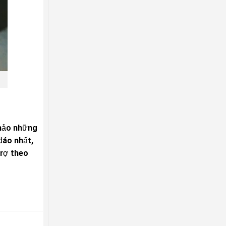
khảo những
đáo nhất,
trợ theo