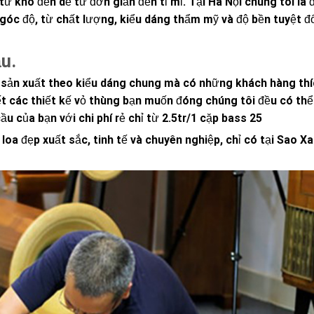
từ khó đến dễ từ đơn giản đễn tỉ mỉ. Tại Hà Nội chúng tôi là đ
góc độ, từ chất lượng, kiểu dáng thẩm mỹ và độ bền tuyệt đố
u.
c sản xuất theo kiểu dáng chung mà có những khách hàng th
tiết các thiết kế vỏ thùng bạn muốn đóng chúng tôi đều có thể
 của bạn với chi phí rẻ chỉ từ 2.5tr/1 cặp bass 25
loa đẹp xuất sắc, tinh tế và chuyên nghiệp, chỉ có tại Sao X