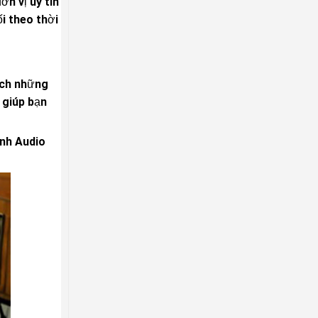
ơn vị uy tín
i theo thời
ích những
 giúp bạn
anh Audio