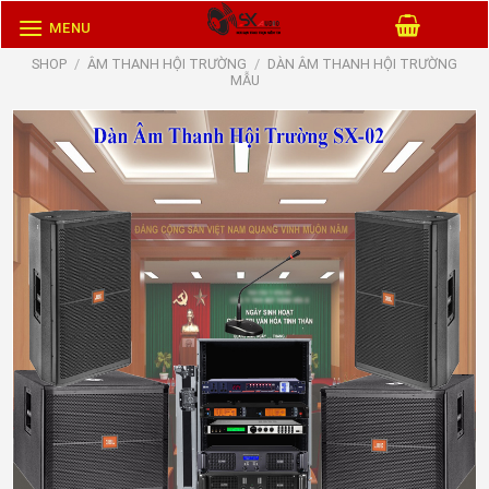
Skip
MENU
to
SHOP
/
ÂM THANH HỘI TRƯỜNG
/
DÀN ÂM THANH HỘI TRƯỜNG
content
MẪU