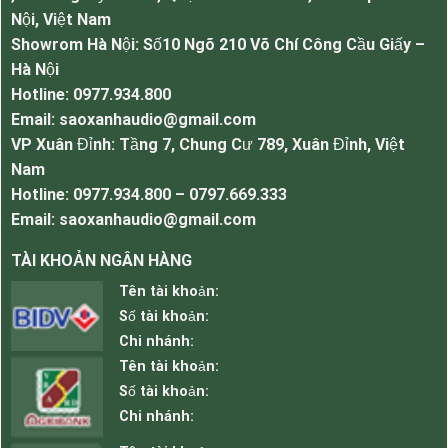
độ bền cao, phù hợp tiêu chuẩn công nghệ âm
Nội, Việt Nam
thanh thời hiện đại, tái tạo chất âm chân thực và
Showrom Hà Nội: Số10 Ngõ 210 Võ Chí Công Cầu Giấy –
rõ ràng nhất
Hà Nội
Loa JBL 225 có tay xách giúp dễ dàng vận
Hotline: 0977.934.800
chuyển và mang vác đi những công trình xa và
Email: saoxanhaudio@gmail.com
lắp đặt với các vị trí trở nên thuận lợi và hiệu quả
VP Xuân Đỉnh: Tầng 7, Chung Cư 789, Xuân Đỉnh, Việt
hơn
Nam
Cấu tạo bền trong và chất lượng âm thanh của
Hotline: 0977.934.800 – 0797.669.333
loa.
Email: saoxanhaudio@gmail.com
Loa JBL 225 năm trong seri JRX của thương
TÀI KHOẢN NGÂN HÀNG
hiệu loa JBL chính hãng công nghệ USA, đầy đủ
Tên tài khoản:
chức năng và tính năng của một sản phẩm đẳng
Số tài khoản:
cấp và tiêu chuẩn hàng đầu
Chi nhánh:
Sở hữu 2 loa bass 40cm và 1 treble kèn cho âm
Tên tài khoản:
thanh mạnh mẽ uy lực, sôi động hơn rất nhiều so
Số tài khoản:
với những dòng loa khác hiện nay trên thị
Chi nhánh:
trường