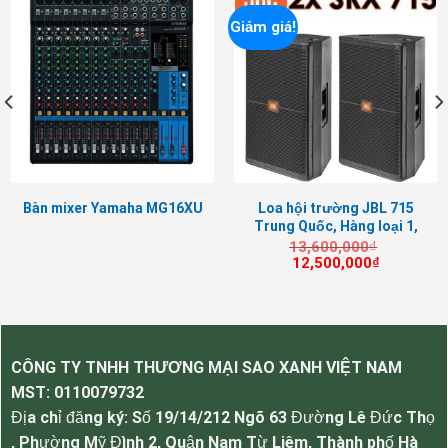
Giảm giá!
Bàn mixer Yamaha MG16XU
Loa hội trường JBL 715
Trung Quốc, Hàng loại 1,
Loa sân khấu JBL JRX225 hàng chính hãng
nhập khẩu nguyên thùng
13,600,000
₫
Giá
Giá
12,500,000
₫
gốc
hiện
Ưu điểm của loa JBL JRX225.
là:
tại
13,600,000₫.
là:
Thiết kế bên ngoài của JBL JRX225.
12,500,00
Với thiết kế bên ngoài của
JBL JRX 225
cực kỳ
CÔNG TY TNHH THƯƠNG MẠI SAO XANH VIỆT NAM
tinh tế và chi tiết, vỏ nỉ giúp loa không bị ảnh
MST:
0110079732
hưởng nhiều khi va bị va đập, thẩm mỹ cao.
Địa chỉ đăng ký: Số 19/14/212 Ngõ 63 Đường Lê Đức Thọ
Vỏ loa bằng chất liệu gỗ ép cao cấp giúp loa có
, Phường Mỹ Đình 2, Quận Nam Từ Liêm, Thành phố Hà