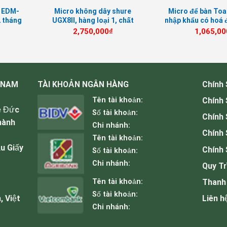
u EDM-
Micro không dây shure
Micro để bàn To
2 tháng
UGX8II, hàng loại 1, chất
nhập khẩu có hoá
lượng tuyệt đối, giá rẻ
giá tốt
2,750,000
₫
1,065,00
 NAM
TÀI KHOẢN NGÂN HÀNG
Chính
Tên tài khoản:
Chính
ê Đức
Số tài khoản:
Chính
hành
Chi nhánh:
Chính 
Tên tài khoản:
u Giấy
Chính 
Số tài khoản:
Chi nhánh:
Quy Tr
Tên tài khoản:
Thanh
Số tài khoản:
, Việt
Liên h
Chi nhánh: