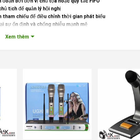
n đoạn bởi đơn vị chủ tọa hoặc quy tắc FIFO
ủ tịch để quản lý hội nghị
 tham chiếu để điều chỉnh thời gian phát biểu
lại sự ổn định và chống nhiễu mạnh mẽ
 chủ tịch hoặc Micro đại biểu, có thể định cấu hình trên th
Xem thêm