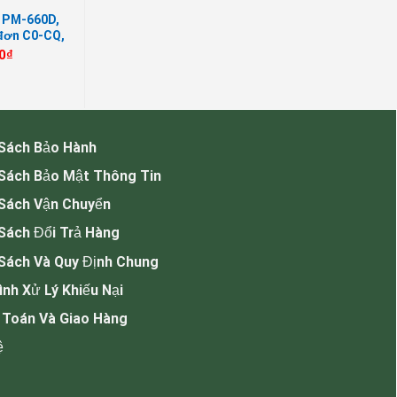
a PM-660D,
 đơn C0-CQ,
0
₫
 Sách Bảo Hành
 Sách Bảo Mật Thông Tin
 Sách Vận Chuyển
Sách Đổi Trả Hàng
Sách Và Quy Định Chung
ình Xử Lý Khiếu Nại
 Toán Và Giao Hàng
ệ