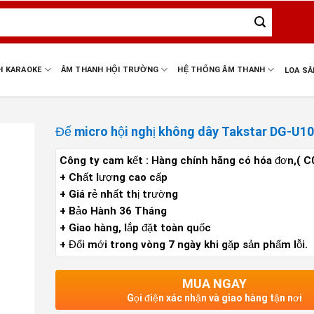
H KARAOKE
ÂM THANH HỘI TRƯỜNG
HỆ THỐNG ÂM THANH
LOA S
Đế micro hội nghị không dây Takstar DG-U1
Công ty cam kết : Hàng chính hãng có hóa đơn,( C
+ Chất lượng cao cấp
+ Giá rẻ nhất thị trường
+ Bảo Hành 36 Tháng
+ Giao hàng, lắp đặt toàn quốc
+ Đổi mới trong vòng 7 ngày khi gặp sản phẩm lỗi.
MUA NGAY
Gọi điện xác nhận và giao hàng tận nơi