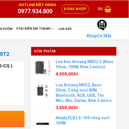
HOTLINE ĐẶT HÀNG
0
₫
ĐĂNG NHẬP
0977.934.800
PHỤ KIỆN ÂM THANH
ÂN VƯỜN
LOA KÉO
Khuyến Mãi
SẢN PHẨM
00T2
Loa Kéo Arirang MKS2.5 (Bass
0-CQ )
30cm, 100W, Kèm 2 micro)
4,000,000
₫
Loa Arirang MKS2, Bass
30cm, Công suất 80W,
Bluetooth, AUX, USB, Thẻ
Nhớ, Mic, Guitar, Kèm 2 micro
3,800,000
₫
Amply FLB LS-150 công suất
150W