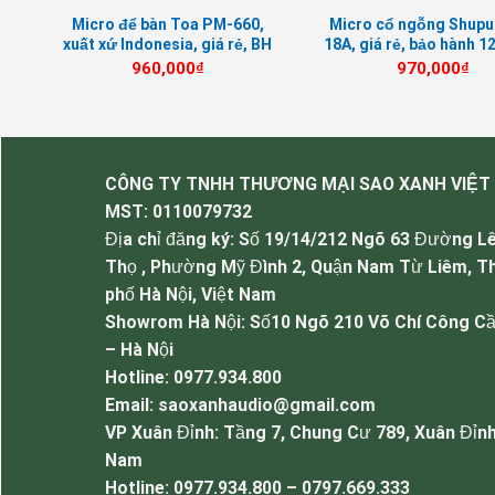
SB
Micro để bàn Toa PM-660,
Micro cổ ngỗng Shup
xuất xứ Indonesia, giá rẻ, BH
18A, giá rẻ, bảo hành 1
12 tháng
960,000
₫
970,000
₫
CÔNG TY TNHH THƯƠNG MẠI SAO XANH VIỆT
MST:
0110079732
Địa chỉ đăng ký: Số 19/14/212 Ngõ 63 Đường L
Thọ , Phường Mỹ Đình 2, Quận Nam Từ Liêm, T
phố Hà Nội, Việt Nam
Showrom Hà Nội: Số10 Ngõ 210 Võ Chí Công Cầ
– Hà Nội
Hotline: 0977.934.800
Email: saoxanhaudio@gmail.com
VP Xuân Đỉnh: Tầng 7, Chung Cư 789, Xuân Đỉnh
Nam
Hotline: 0977.934.800 – 0797.669.333