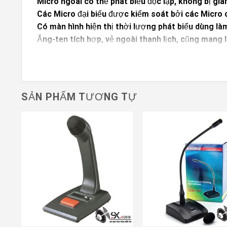
Micro ngoài có thể phát biểu độc lập, không bị giá
Các Micro đại biểu được kiểm soát bởi các Micro ch
Có màn hình hiện thị thời lượng phát biểu dùng làm
Ăng-ten tích hợp, vẻ ngoài thanh lịch, cũng mang 
Mức tăng âm lượng có thể điều chỉnh cho từng Micro
điều khiển, và thích ứng với nhiều loa khác nhau
SẢN PHẨM TƯƠNG TỰ