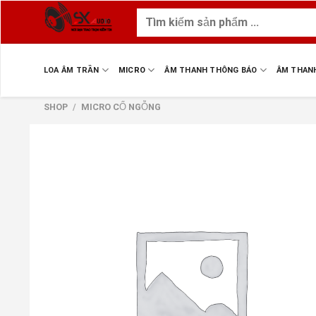
Skip
Tìm
to
kiếm:
content
LOA ÂM TRẦN
MICRO
ÂM THANH THÔNG BÁO
ÂM THAN
SHOP
/
MICRO CỔ NGỖNG