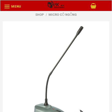
Skip
MENU
to
SHOP
/
MICRO CỔ NGỖNG
content