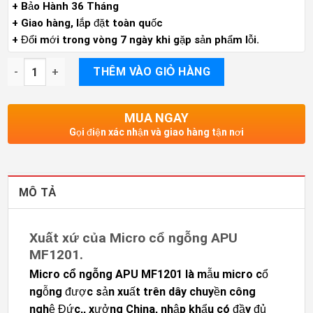
+ Bảo Hành 36 Tháng
+ Giao hàng, lắp đặt toàn quốc
+ Đổi mới trong vòng 7 ngày khi gặp sản phẩm lỗi.
Micro cổ ngỗng APU MF1201, âm thanh tốt, giá rẻ, BH 12 thán
THÊM VÀO GIỎ HÀNG
MUA NGAY
Gọi điện xác nhận và giao hàng tận nơi
MÔ TẢ
Xuất xứ của Micro cổ ngỗng APU
MF1201.
Micro cổ ngỗng APU MF1201
là mẫu micro cổ
ngỗng được sản xuất trên dây chuyền công
nghệ Đức,, xưởng China, nhập khẩu có đầy đủ