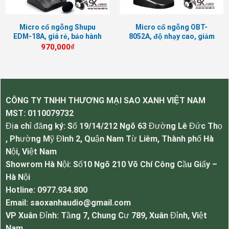
Micro cổ ngỗng Shupu
​Micro cổ ngỗng OBT-
Micro APU MF1201 đời mới năm 2022
EDM-18A, giá rẻ, bảo hành
8052A, độ nhạy cao, giảm
12 tháng
hú rít hiệu quả
970,000
₫
Thông số kỹ thuật của Micro APU
MF1201.
Trở kháng đầu ra: 200Ω
CÔNG TY TNHH THƯƠNG MẠI SAO XANH VIỆT NAM
Nhận micro khoảng cách: 20-50CM
MST:
0110079732
Địa chỉ đăng ký: Số 19/14/212 Ngõ 63 Đường Lê Đức Thọ
Nguồn DC9V
, Phường Mỹ Đình 2, Quận Nam Từ Liêm, Thành phố Hà
Dây micro dài: 7M
Nội, Việt Nam
Đáp ứng tần số: 60 – 16KHz
Showrom Hà Nội: Số10 Ngõ 210 Võ Chí Công Cầu Giấy –
Độ nhạy: -42 ± dB
Hà Nội
Hotline: 0977.934.800
Email: saoxanhaudio@gmail.com
VP Xuân Đỉnh: Tầng 7, Chung Cư 789, Xuân Đỉnh, Việt
Nam