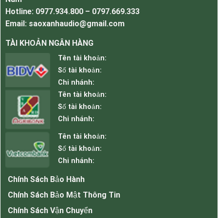
Hotline: 0977.934.800 – 0797.669.333
Email: saoxanhaudio@gmail.com
TÀI KHOẢN NGÂN HÀNG
Tên tài khoản:
Số tài khoản:
Chi nhánh:
Tên tài khoản:
Số tài khoản:
Chi nhánh:
Micro để bàn APU MF1201 thiết kế đẹp lịch sự
Tên tài khoản:
Số tài khoản:
Tính năng, ưu điểm của Micro MF1201.
Chi nhánh:
Thiết kế gọn nhẹ, độ dài đạt chuẩn theo kỹ
thuật
Chính Sách Bảo Hành
Màu sắc nhựa ABS đen sang trọng
Chính Sách Bảo Mật Thông Tin
Độ nhạy cực tốt, thu tiếng 20-30cm rõ ràng
Chính Sách Vận Chuyển