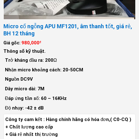
Micro cổ ngỗng APU MF1201, âm thanh tốt, giá rẻ,
BH 12 tháng
980,000
Giá gốc:
₫
Thông số kỹ thuật.
Trở kháng đầu ra: 200Ω
Nhận micro khoảng cách: 20-50CM
Nguồn DC9V
Dây micro dài: 7M
Đáp ứng tần số: 60 – 16KHz
Độ nhạy: -42 ± dB
Công ty cam kết : Hàng chính hãng có hóa đơn,( C0-CQ )
+ Chất lượng cao cấp
+ Giá rẻ nhất thị trường