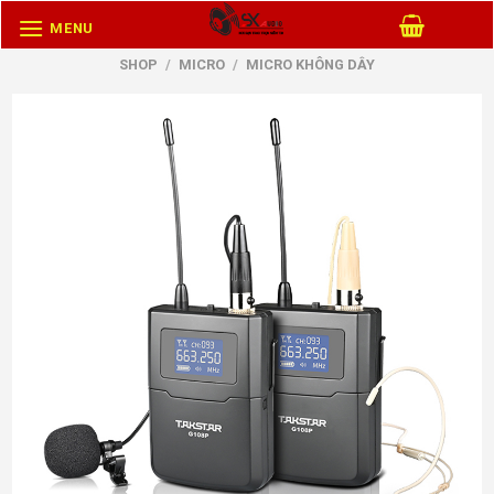
Skip
MENU
to
SHOP
/
MICRO
/
MICRO KHÔNG DÂY
content