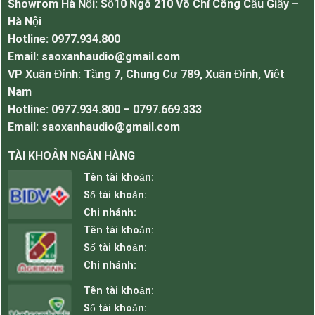
Showrom Hà Nội: Số10 Ngõ 210 Võ Chí Công Cầu Giấy –
Hà Nội
Hotline: 0977.934.800
Email: saoxanhaudio@gmail.com
VP Xuân Đỉnh: Tầng 7, Chung Cư 789, Xuân Đỉnh, Việt
Nam
Hotline: 0977.934.800 – 0797.669.333
Email: saoxanhaudio@gmail.com
TÀI KHOẢN NGÂN HÀNG
Micro không dây cài đầu cài áo Takstar G108P
Tên tài khoản:
Số tài khoản:
Thông số kỹ thuật của Micro không dây cài đầu
Chi nhánh:
cài áo Takstar G108P.
Tên tài khoản:
Độ nhạy: -45 ±3dB (re 0dB=1V/Pa ＠ 1kHz,
Số tài khoản:
RL=680Ω, Vs=1,5V DC）
Chi nhánh:
Trở kháng: 680Ω±30% (＠ 1kHz, RL=250Ω±30%)
Tên tài khoản:
Mẫu cực: đơn hướng, cardioid
Số tài khoản:
Tỷ lệ tín hiệu trên nhiễu: ≥65 dB SPL (trọng số A)