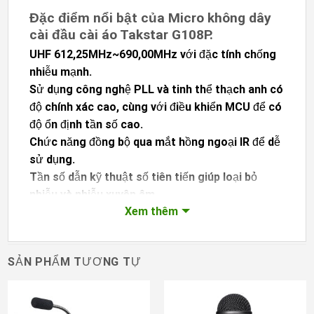
Đặc điểm nổi bật của Micro không dây
cài đầu cài áo Takstar G108P.
UHF 612,25MHz~690,00MHz với đặc tính chống
nhiễu mạnh.
Sử dụng công nghệ PLL và tinh thể thạch anh có
độ chính xác cao, cùng với điều khiển MCU để có
độ ổn định tần số cao.
Chức năng đồng bộ qua mắt hồng ngoại IR để dễ
sử dụng.
Tần số dẫn kỹ thuật số tiên tiến giúp loại bỏ
nhiễu và nhiễu xuyên âm.
Xem thêm
Ba mạch khử nhiễu logic AND để ngăn tiếng ồn
và tăng đột biến khi bật/tắt nguồn.
Chức năng dò tìm tần số tự động giúp tìm kênh
SẢN PHẨM TƯƠNG TỰ
không bị nhiễu nhanh chóng và dễ dàng.
Nguồn có thể chuyển đổi cho đế micrô hội nghị,
thông qua pin lithium hoặc pin khô.