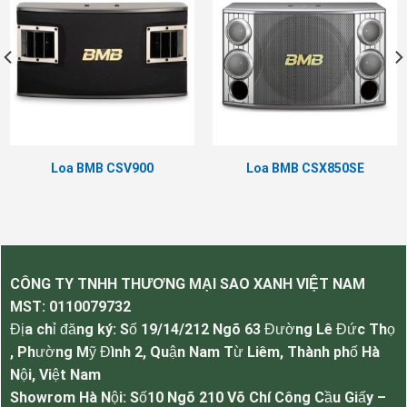
Trọng lượng: 11kg
Loa BMB CSV900
Loa BMB CSX850SE
CÔNG TY TNHH THƯƠNG MẠI SAO XANH VIỆT NAM
MST:
0110079732
Địa chỉ đăng ký: Số 19/14/212 Ngõ 63 Đường Lê Đức Thọ
, Phường Mỹ Đình 2, Quận Nam Từ Liêm, Thành phố Hà
Loa hát karaoke JBL Pasion 10
Nội, Việt Nam
Showrom Hà Nội: Số10 Ngõ 210 Võ Chí Công Cầu Giấy –