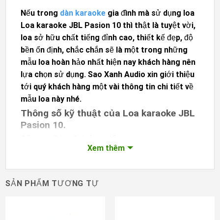
Nếu trong
dàn karaoke
gia đình mà sử dụng loa
Loa karaoke JBL Pasion 10 thì thật là tuyệt vời,
loa sở hữu chất tiếng đỉnh cao, thiết kế đẹp, độ
bền ổn định, chắc chắn sẽ là một trong những
mẫu loa hoàn hảo nhất hiện nay khách hàng nên
lựa chọn sử dụng. Sao Xanh Audio xin giới thiệu
tới quý khách hàng một vài thông tin chi tiết về
mẫu loa này nhé.
Thông số kỹ thuật của Loa karaoke JBL
Pasion 10.
Cấu tạo: 5 loa 3 đường tiếng
Xem thêm
Công suất RMS: 200W
Trở kháng: 8 ohms
Tần số đáp ứng: 48Hz – 18kHz
SẢN PHẨM TƯƠNG TỰ
Độ nhạy: 90dB
Cường độ phát âm cực đại: 113dB
Kích thước: 521 x 292 x 320 mm